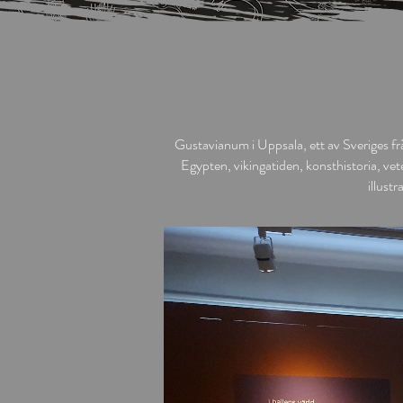
Gustavianum i Uppsala, ett av Sveriges fr
Egypten, vikingatiden, konsthistoria, ve
illust