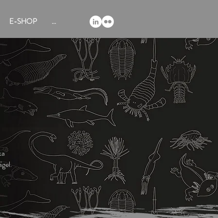
E-SHOP
...
ska
ägel.