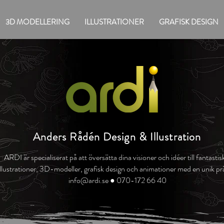
3D MODELLERING
ILLUSTRATIONER
GRAFISK DESIGN
Anders Rådén Design & Illustration
ARDI är specialiserat på att översätta dina visioner och idéer till
fantasti
illustrationer, 3D-modeller, grafisk design och animationer med en unik pr
info@ardi.se
● 070-172 66 40