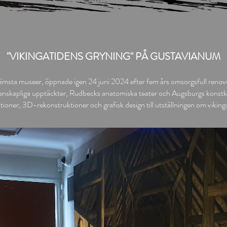
"VIKINGATIDENS GRYNING" PÅ GUSTAVIANUM
ämsta museer, öppnade igen 24 juni 2024 efter fem års omsorgsfull renover
tenskapliga upptäckter, Rudbecks anatomiska teater och Augsburgs konstka
rationer, 3D-rekonstruktioner och grafisk design till utställningen om viking